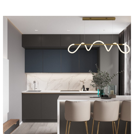
то такой декор отсутствует.
Светлое напольное покрытие
под дерево органично
сочетается с ними.
В квартире имеется светлая и
тёмная корпусная и мягкая
мебель, которые создают игру
между собой. Их разбавляют
элементы меблировки богатого
голубого и синего оттенков. В
ванной также наблюдается
сочетание плитки тёмных и
светлых тонов.
Особенностью дизайна стало
создание нескольких так