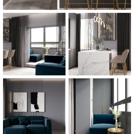
называемых лаундж-зон с
подвесным или отдельно
стоящим креслом и рабочего
уголка на лоджиях. Выполнены
они с учетом основной
цветовой гаммы.
Большое количество текстиля,
предметов декора, круглых и
полукруглых зеркал выделяют
то или иное помещение на фоне
других.
Точечные светильники,
подсветка, подвесы и бра
дополняют интерьер
интересными формами.