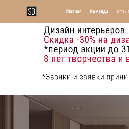
Главная
Команда
Отзы
Дизайн интерьеров 
Скидка -30%
на диз
*период акции до 31
8 лет творчества и
*Звонки и заявки прин