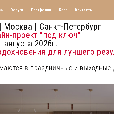
вы
Услуги
Портфолио
Блог
Контакты
| Москва | Санкт-Петербург
айн-проект "под ключ"
 августа 2026г.
 вдохновения для лучшего резу
имаются в праздничные и выходные 