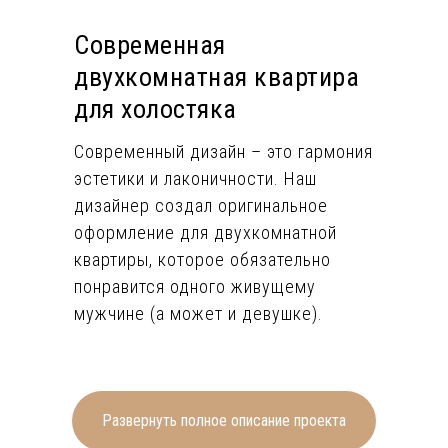
Современная
двухкомнатная квартира
для холостяка
Современный дизайн – это гармония
эстетики и лаконичности. Наш
дизайнер создал оригинальное
оформление для двухкомнатной
квартиры, которое обязательно
понравится одного живущему
мужчине (а может и девушке).
Для оформления большей части
помещений выбраны светлые
лаконичные тона стен – белый,
Развернуть полное описание проекта
светло-серый, светло-бежевый, а