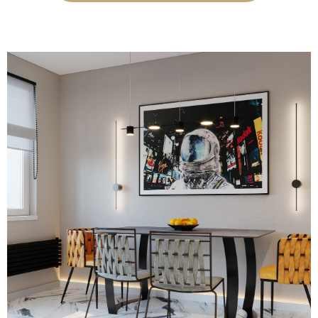
также светлые напольные покрытия
– белая плитка с рисунком и
выбеленный деревянный ламинат.
«Изюминкой» оформления квартиры
стала игровая комната, которая
заменила классическую гостиную. В
ней темные стены и потолок ярко
оттеняются неоновой подсветкой и
оригинальными картинами.
Особенностью теплого и светлого
помещения прихожей стало
огромное, во всю стену, зеркало,
визуально расширяющее
пространство. Для оформления
красивой и функциональной кухни