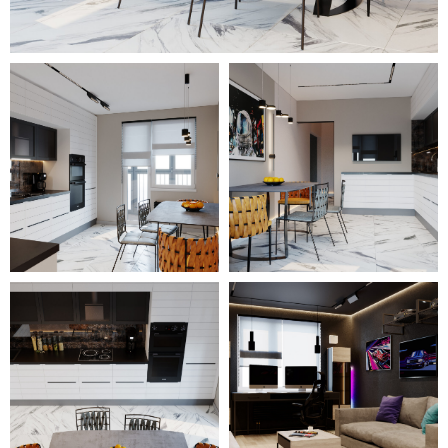
использован принцип контраста.
Здесь наиболее ярко проявляется
сочетание белых и черных фактур и
предметов мебели.
Комфортабельная спальня с
большой кроватью, вместительным
одежным шкафом и оригинальным
деревянным панно над изголовьем
изобилует текстилем. Он придает
помещению неповторимую уютную и
расслабляющую атмосферу.