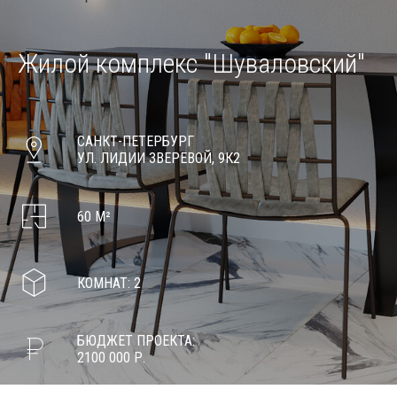
Жилой комплекс
"Шуваловский"
САНКТ-ПЕТЕРБУРГ
УЛ. ЛИДИИ ЗВЕРЕВОЙ, 9К2
60 М²
КОМНАТ: 2
БЮДЖЕТ ПРОЕКТА:
2100 000 Р.