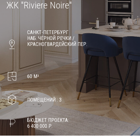
ЖК "Riviere Noire"
САНКТ-ПЕТЕРБУРГ
НАБ. ЧЁРНОЙ РЕЧКИ /
КРАСНОГВАРДЕЙСКИЙ ПЕР.
60 М²
ПОМЕЩЕНИЙ : 3
БЮДЖЕТ ПРОЕКТА:
6 400 000 Р.