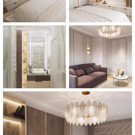
данного проекта является
использование неординарных и,
порой, роскошных
осветительных приборов.
Люстры, бра с золотой
отделкой привносят в интерьер
особую атмосферу.