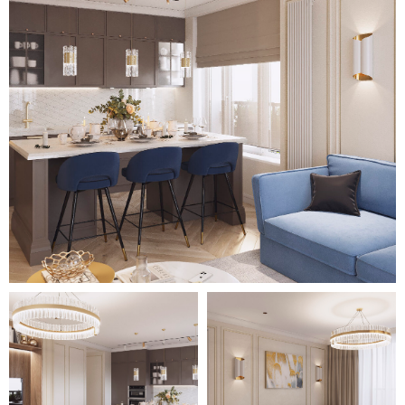
пространство. Подчёркнут и
пол. Он выполнен под светлое
дерево, что не перетягивает
внимание от меблировки и
деталей.
Яркие акцентирующие оттенки
синего удачно вписались в
дизайн кухни-гостиной, для
спальни выбраны тёплые
оттенки бежевого и мятного, а
также флористическое
оформление для создания
романтичной и умиротворенной
обстановки.