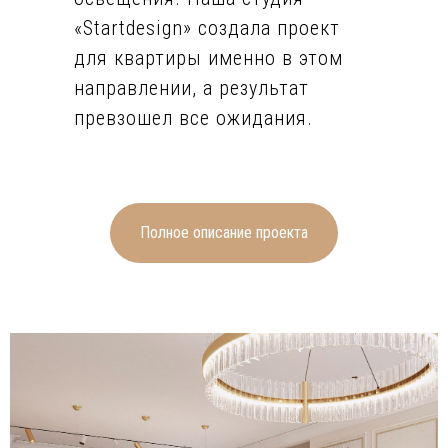
«Startdesign» создала проект
для квартиры именно в этом
направлении, а результат
превзошел все ожидания.
Для всех помещений квартиры
выбрана светлая основа для
стен. Она представлена
Полное описание проекта
покраской, декоративной
штукатуркой, плиткой, а также
декором с использованием
гипсовой лепнины и багетных
молдингов. Такое решение –
база, которая позволила
гармонично оформить