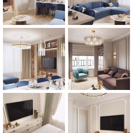
На бежевом невероятно просто,
но со вкусом смотрится тёмная
корпусная мебель: кухонный
гарнитур на кухне, лаконичный
шкаф – в гостевой.
Относительно небольшая
площадь квартиры позволила
создать ванную и санузел с
постирочной зоной для
удобства хозяев.
Отличительной особенностью