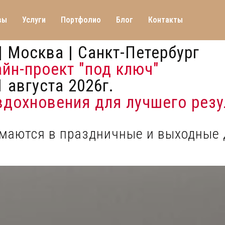
вы
Услуги
Портфолио
Блог
Контакты
| Москва | Санкт-Петербург
айн-проект "под ключ"
 августа 2026г.
 вдохновения для лучшего резу
имаются в праздничные и выходные 