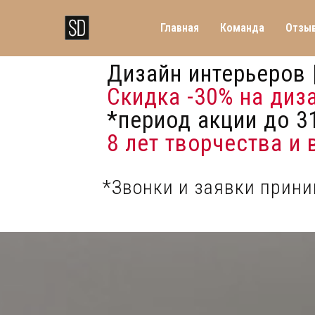
Главная
Команда
Отзы
Дизайн интерьеров 
Скидка -30%
на диз
*период акции до 31
8 лет творчества и
*Звонки и заявки прин