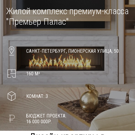
Жилой комплекс премиум-класса
"Премьер Палас"
САНКТ-ПЕТЕРБУРГ, ПИОНЕРСКАЯ УЛИЦА, 50.
160 М²
КОМНАТ: 3
БЮДЖЕТ ПРОЕКТА:
16 000 000Р.