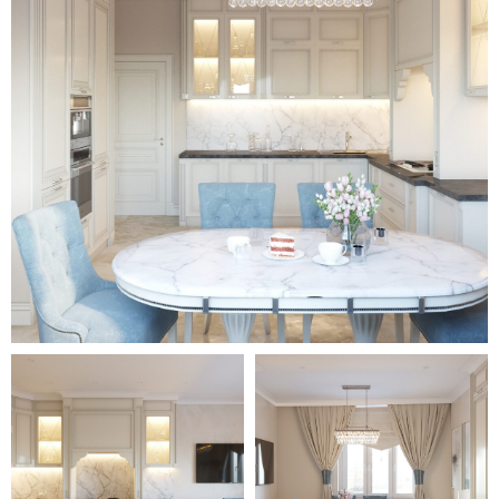
диван с кофейным столиком.
В квартире есть две спальные
комнаты, каждая из которых
оформлена в индивидуальном
стиле. Одна из спален с
большим панорамным окном
отличается обилием
деревянных фактур и
разнообразием теплых
коричневых оттенков. Вторая
комната выполнена в светлых
тонах с использованием зеркал
для расширения пространства.