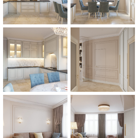
В одном из санузлов выделена
зона для отдельно стоящей
ванны. Рядом установлены
несколько полочек, которые
позволяют разместить все
необходимые гигиенические
принадлежности.