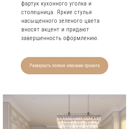
фартук кухонного уголка и
столешница. Яркие стулья
насыщенного зеленого цвета
вносят акцент и придают
завершенность оформлению.
Центральным элементом
гостиной является камин, для
Развернуть полное описание проекта
отделки которого также
использован мрамор. При
отделке стен и пола дизайнер
отдал предпочтение светлым,
бежевым и кремовым
оттенкам. Центральную часть
занимает большой угловой