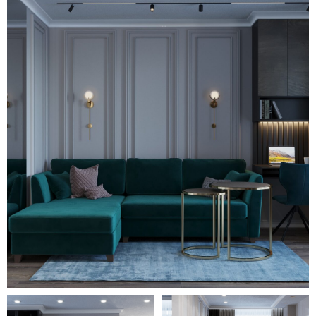
яркий нюанс, выделяющий
дизайн и делающий его
неповторимым. Так, в кухне-
гостиной это зеленые
вьющиеся растения на стене
рядом с обеденным столом и
непередаваемо роскошный
изумрудный оттенок обивки
большого комфортабельного
дивана в гостиной.
Множество декоративных
элементов, необычные
осветительные приборы и
общая светлая атмосфера
делают интерьер