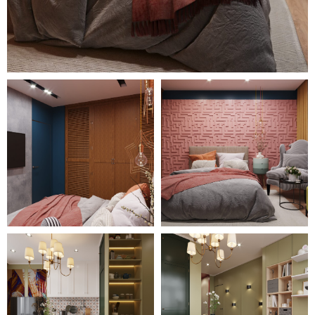
стенного шкафа и большая зона с
оригинальной фактурой розового
цвета.
Все помещения грамотно наполнены
мебелью и декором, разбавленным
яркими цветовыми элементами
вроде розовой обивки дивана в
гостиной. Это сделало интерьер
квартиры эстетичным,
функциональным и оригинальным.