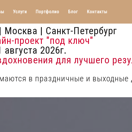
вы
Услуги
Портфолио
Блог
Контакты
| Москва | Санкт-Петербург
айн-проект "под ключ"
 августа 2026г.
 вдохновения для лучшего резу
имаются в праздничные и выходные 