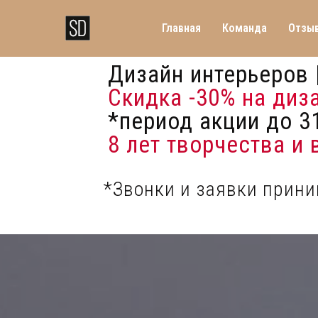
Главная
Команда
Отзы
Дизайн интерьеров 
Скидка -30%
на диз
*период акции до 31
8 лет творчества и
*Звонки и заявки прин