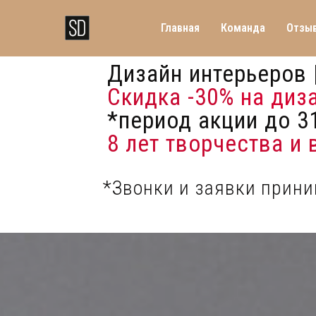
Главная
Команда
Отзы
Дизайн интерьеров 
Скидка -30%
на диз
*период акции до 31
8 лет творчества и
*Звонки и заявки прин