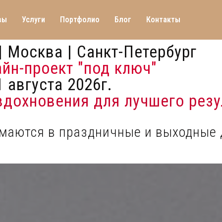
вы
Услуги
Портфолио
Блог
Контакты
| Москва | Санкт-Петербург
айн-проект "под ключ"
 августа 2026г.
 вдохновения для лучшего резу
имаются в праздничные и выходные 