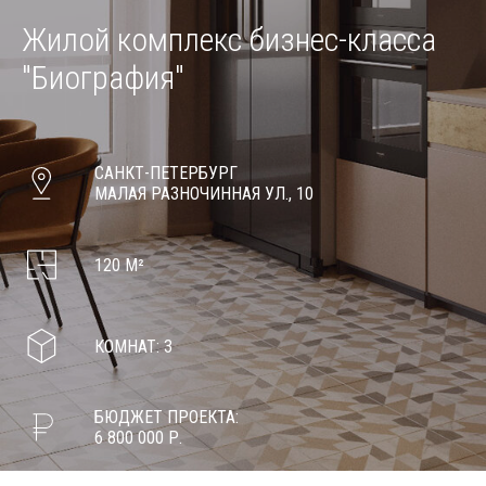
Жилой комплекс бизнес-класса
"Биография"
САНКТ-ПЕТЕРБУРГ
МАЛАЯ РАЗНОЧИННАЯ УЛ., 10
120 М²
КОМНАТ: 3
БЮДЖЕТ ПРОЕКТА:
6 800 000 Р.