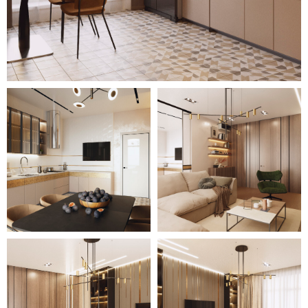
белым мягким диваном.
Одна комната отведена под
гостевую с зеленым уютным
диванчиком и рабочей зоной,
которую удобно использовать как
кабинет. Самым нежным и
комфортабельным помещением
стала спальня с большой мягкой
кроватью, вместительным стенным
шкафом и красивыми панно с
журавлями на стене.