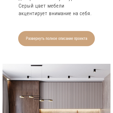
Серый цвет мебели
акцентирует внимание на себя.
Санузел и достаточно большая
ванная комната в целом
продолжают дизайн всей
Развернуть полное описание проекта
квартиры, но имеют свои
необычные особенности. В
ванной, например, это отделка
плиткой с синим каменным
рисунком и лаконичная
современная отдельно стоящая
ванна, а в санузле — отделка
стен, повторяющая декор двери
скрытого монтажа.