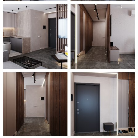
идеально подобраны световые
приборы. В интерьере
использованы и трековые
линии, и различные споты, и
подвесы, и светодиодная
подсветка. Все это
расположено локально для
удобства использования в той
или иной зоне.