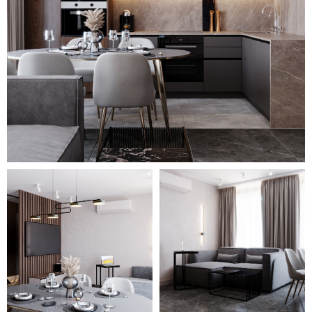
Серая спальня с
контрастирующими элементами
располагает к отдыху. Здесь
все выглядит интересно и не
скучно: начиная от
светильников, заканчивая
мебелью и сочетанием декора.
Небольшой балкон превратился
в зону отдыха и работы. На
такой небольшой площади
разместился диван и стол с
компьютером. Вид из окна
помогает расслабиться или
отвлечься от долгой работы.
Для каждого помещения