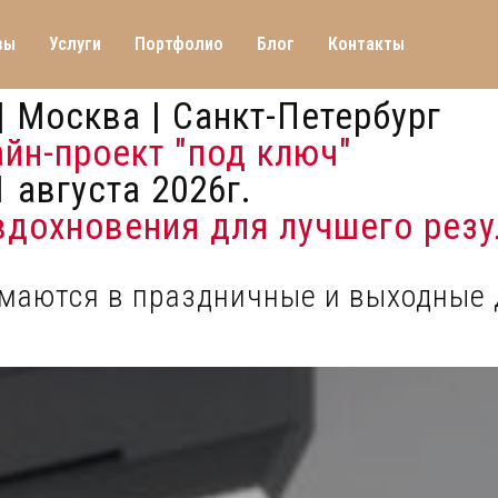
вы
Услуги
Портфолио
Блог
Контакты
| Москва | Санкт-Петербург
айн-проект "под ключ"
 августа 2026г.
 вдохновения для лучшего резу
имаются в праздничные и выходные 