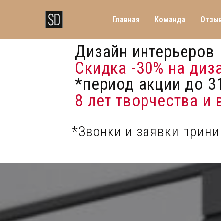
Главная
Команда
Отзы
Дизайн интерьеров 
Скидка -30%
на диз
*период акции до 31
8 лет творчества и
*Звонки и заявки прин