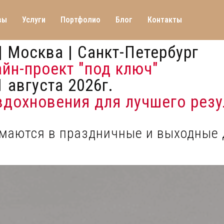
вы
Услуги
Портфолио
Блог
Контакты
| Москва | Санкт-Петербург
айн-проект "под ключ"
 августа 2026г.
 вдохновения для лучшего резу
имаются в праздничные и выходные 