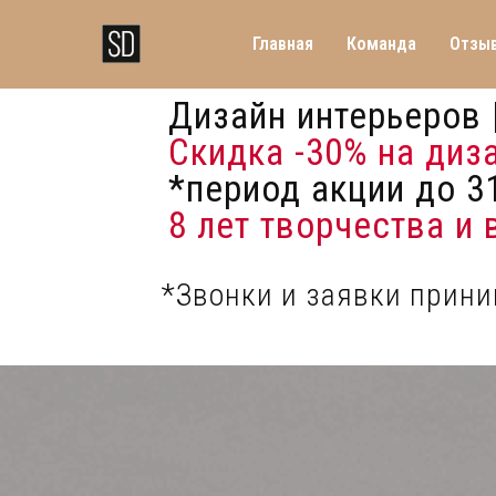
Главная
Команда
Отзы
Дизайн интерьеров 
Скидка -30%
на диз
*период акции до 31
8 лет творчества и
*Звонки и заявки прин