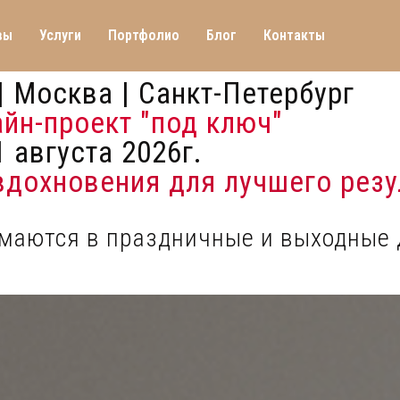
вы
Услуги
Портфолио
Блог
Контакты
| Москва | Санкт-Петербург
айн-проект "под ключ"
 августа 2026г.
 вдохновения для лучшего резу
имаются в праздничные и выходные 