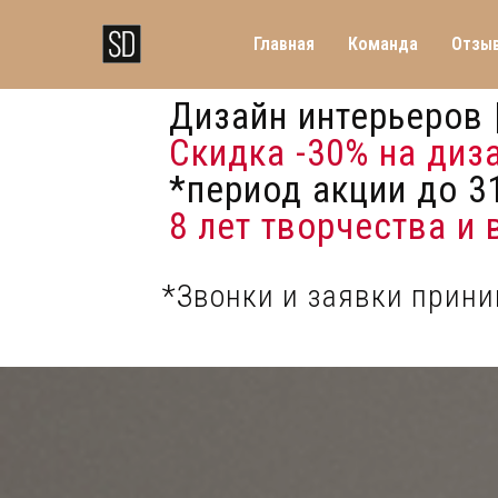
Главная
Команда
Отзы
Дизайн интерьеров 
Скидка -30%
на диз
*период акции до 31
8 лет творчества и
*Звонки и заявки прин