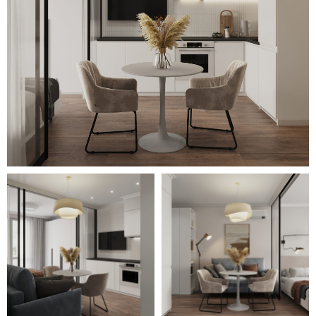
покрытием с эстетичным
мраморным узором.
Белая корпусная мебель
(вместительные шкафы в
прихожей и спальной зоне,
кухонный гарнитур)
поддерживают общую светлую
атмосферу. Спальня отделена
от остального пространства
прозрачной декоративной
перегородкой с раздвижными
дверями. Стильные чёрные
элементы (фурнитура, ручки,
столешница кухонного