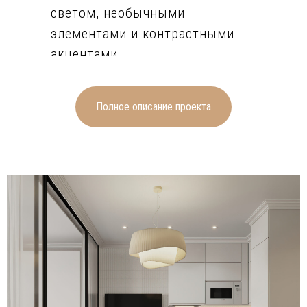
светом, необычными
элементами и контрастными
акцентами.
Спокойный, лаконичный светло-
серый цвет стен прекрасно
сочетается с напольным
Полное описание проекта
покрытием из деревянного
ламината. На превращённой в
уголок отдыха лоджии пол
выложен светлой плиткой.
Также светло-серый цвет
плитки (крупной и мелкой)
выбран для стен ванной
комнаты, где он сочетается с
напольным плиточным белым