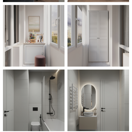
гарнитура, каркас перегородки)
обеспечивают контрастные
акценты. Необычные формы
осветительных приборов
отвечают за привнесение в
интерьер оригинальной
изюминки. Большое количество
текстиля и мягких
поверхностей наполняют
обстановку комфортом, а
разнообразный декор – уютом.