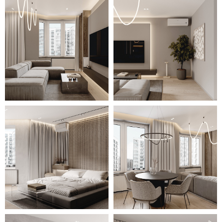
детской. Большое количество света
в просторных комнатах
обеспечивается большими окнами и
множеством светильников с
необычным дизайном.