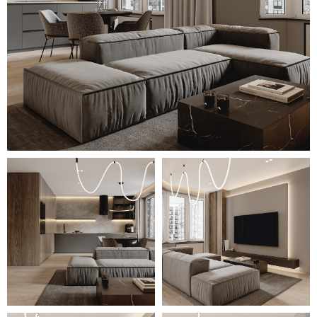
ламинат.
В ванной комнате использовано
сочетание светло-серой плитки с
неброским каменным рисунком и
плитки с эффектной декоративной
фактурой, подобранной в тон.
Компактная душевая оформлена
серой плиткой тёмного оттенка,
разбавленной теплотой оттенка
деревянных фасадов мебели.
Оригинальным решением стало
отделение с помощью стеклянных
дверей рабочих зон в кабинете,
который можно использовать как
уютную гостевую комнату, и