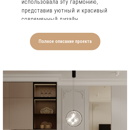
использовала эту гармонию,
представив уютный и красивый
современный дизайн.
Бело-молочные стены
украшены неброским декором
из молдингов с чёткой
Полное описание проекта
геометрией и изящных узоров в
уголках. Единым покрытием
для полов был выбран
эстетичный деревянный
ламинат. Ещё одним
декоративным элементом стен
в кухне-гостиной стали крупные
панорамные зеркальные
поверхности, визуально
увеличивающие пространство.