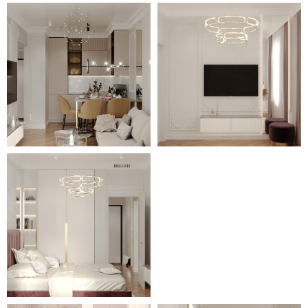
окруженное комфортабельными
мягкими стульями с обивкой
насыщенного цвета бронзы.
В спальне белая обстановка
разбавлена бордово-
брусничным оттенком мягкой
обивки большой
комфортабельной кровати.
Крупные люстры в
оригинальном дизайне, тёплая
подсветка, множество
стеклянных элементов делает
домашний дизайн в стиле
неоклассики изящным и