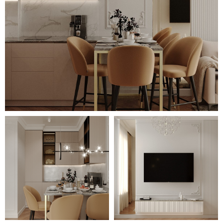
В ванной комнате с душевым
уголком за прозрачным стеклом
на фоне лаконичной белой
плитки с едва заметной
фактурой выделяются
смесители и фурнитура
золотисто-бронзового оттенка.
На кухне пудровые фасады
гарнитура сочетаются с белым
плиточным фартуком и единой
столешницей из серого камня.
С помощью продления
столешницы на угол образуется
удобное обеденное место,