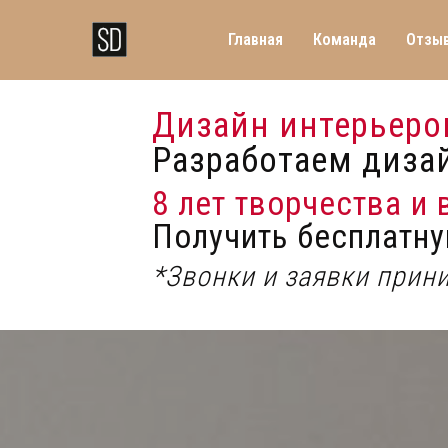
Главная
Команда
Отзы
Дизайн интерьеров
Разработаем диза
8 лет творчества и
Получить бесплатну
*Звонки и заявки прин