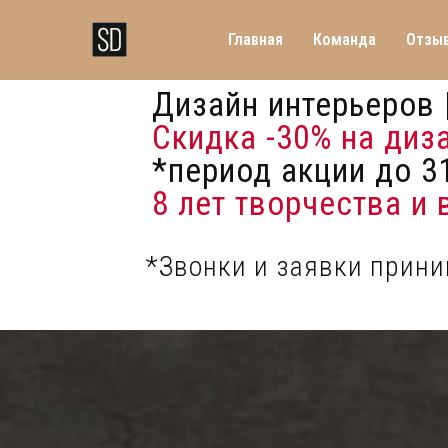
Главная
Команда
Отзы
Дизайн интерьеров 
Скидка -30%
на диз
*период акции до 31
8 лет творчества и
*Звонки и заявки прин