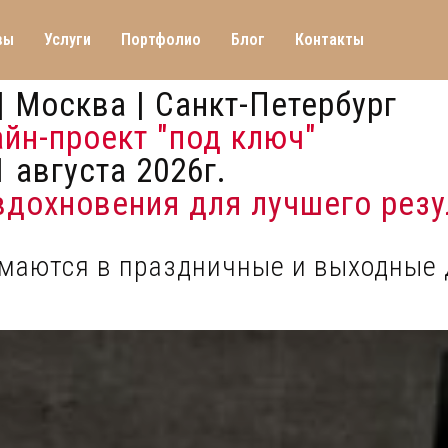
вы
Услуги
Портфолио
Блог
Контакты
| Москва | Санкт-Петербург
айн-проект "под ключ"
 августа 2026г.
 вдохновения для лучшего резу
имаются в праздничные и выходные 