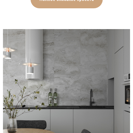
зеркальных поверхностей,
визуально расширяющих
пространство, а также
открытых полочек для
хранения сумок и других
нужных вещей. Ванная комната
и санузел оформлены в
сочетании светло-серых
поверхностей и плитки с
красивым узором натурального
дерева.
Аналогичная гармония светлых
стен и деревянного ламината
на полу использована во всех