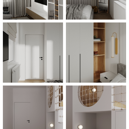
элементом спальни стала
большая кровать с серой
мягкой обивкой, сбоку от
которой разместился крупный
гардероб с закрытыми
отделениями и открытыми
деревянными полочками.
Продуманная обстановка кухни-
гостиной, наполненная светом
и функциональностью,
обеспечивает удобство.
Декоративные элементы,
разнообразие осветительных
приборов, стильные чёрные