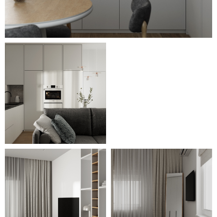
помещениях. В том числе этим
отличается рабочий кабинет с
большой столешницей у окна,
уютный уголок отдыха с
ротанговыми креслами на
балконе и крошечное
пространство прачечной.
В детской комнате создана
двухъярусная конструкция, низ
которой занят
комфортабельным спальным
местом, а верх – уютным
уголком отдыха. Центральным