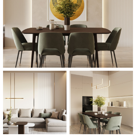
выполнено в общем с
остальными помещениями
стиле.
Использование неярких
цветовых нюансов разбавляет
обстановку, создавая
оригинальные акценты. В
кухне-гостиной это цветные
диванные подушечки, мягкая
обивка обеденных стульев,
большая картина, в прихожей –
обивка банкетки, в спальнях –
текстиль. Также использованы
необычные по дизайну