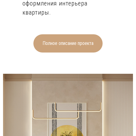
оформления интерьера
квартиры.
Стены большинства помещений
оформлены в тёплом бело-
молочном цвете, гармонично
Полное описание проекта
сочетающемся со светлым
напольным покрытием из
выбеленного деревянного
ламината. Неброские
золотистые геометрические
элементы служат отличным
декором для такого
наполненного светом и
воздухом пространства.
Оформление ванной комнаты