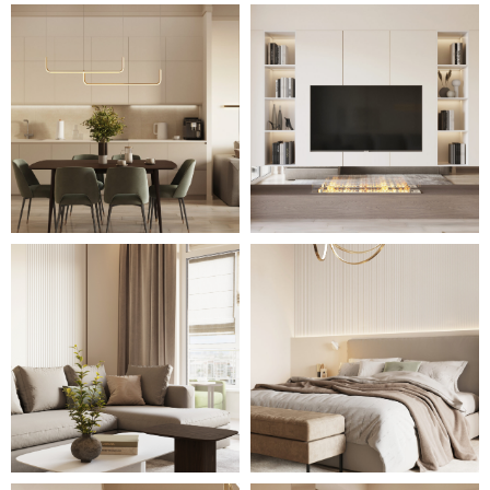
осветительные приборы и
большое количество зелёных
горшечных растений. Это
обеспечивает помещениям
уютную атмосферу и
гармоничную эстетику
интерьеров. Различные
интерьерные и дизайнерские
элементы делают дизайн
наполненным и логически
завершённым.