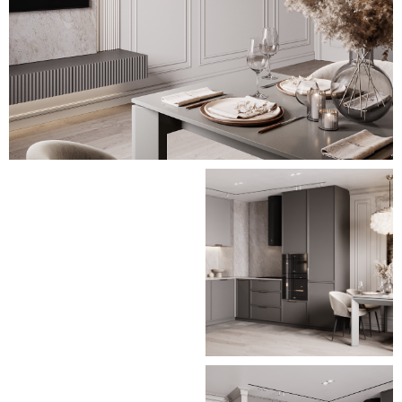
рисунком в зоне душевой. Одна
из стен спальни выделяется
необычным декором из
вертикальных элементов –
зеркальных, золотисто-
металлических, мягких.
Тонкий эстетичный декор стен,
необычный дизайн ламп и
люстр, выделяющиеся
декоративные элементы
(картины, зеркала) привносят в
простоту и лаконичность
светлого оформления нотки
роскоши. Продуманная