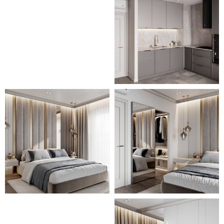
обстановка делает интерьеры
максимально удобными, а
большое количество текстиля
(мягкие обивки, ковры,
длинные гардины на окнах,
декоративные диванные
подушечки) наполняют комнаты
уютом и комфортом.