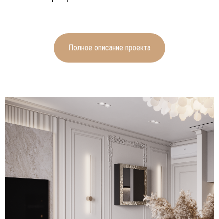
Стены помещений в светлых
тонах с изысканными
декоративными элементами в
Полное описание проекта
тон гармонично сочетаются с
напольным покрытием в виде
выбеленного деревянного
ламината и немаркой крупной
сероватой плитки, на
поверхности которой едва
различима каменная фактура. В
ванной комнате также
использовано сочетание
светлых стен, серой напольной
плитки и плитки с деревянным