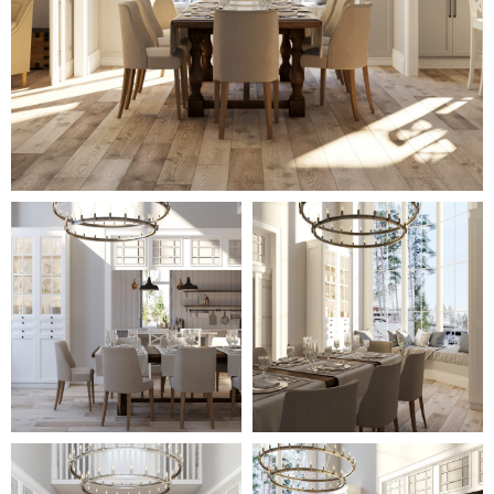
гостиной и спальне
установлены камины,
добавляющие уюта комнатам.
Оригинальная деталь
оформления спален, гостиной,
кухни – внушительные
потолочные деревянные балки,
контрастного темного оттенка.
Прихожая встречает
уникальным полом, в центре
которого выложен красивый
ковровый рисунок. Но самым
эффектным помещением стала
столовая с гигантскими