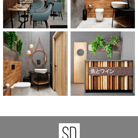
необычной формы. Помимо
того, помещение насыщенно
наличием разнообразных
зеленых растений, яркий
оттенок которых гармонирует с
рисунком на крупном стенном
белом декоративном панно.