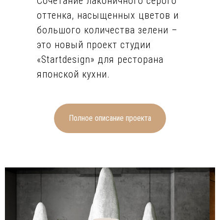
Сочетание лаконичного серого
оттенка, насыщенных цветов и
большого количества зелени –
это новый проект студии
«Startdesign» для ресторана
японской кухни.
Стены помещения выкрашены в
серо-стальной оттенок, а
поверхность имитирует фактуру
Полное описание проекта
штукатурки. На полу уложена
немаркая плитка в серых тонах
с каменной фактурой. Санузлы
также выдержаны в серых
тонах, на фоне которых
выделяются светлые