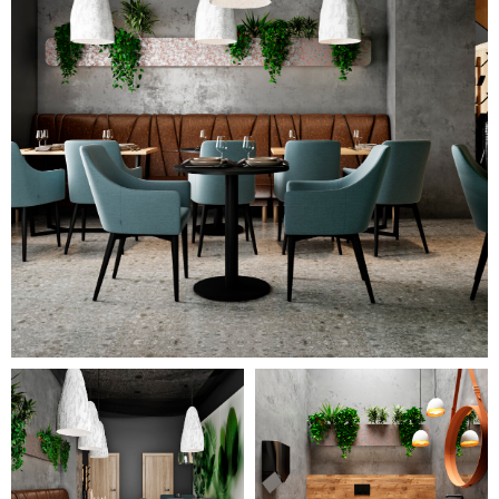
деревянные элементы
интерьера.
Черные и деревянные столики
окружены мягкими удобными
креслами с обивкой
насыщенного серо-голубого
цвета. Вдоль одной стен
установлен коричневый диван,
оттенок которого сочетается с
цветными частями зеркального
стенного панно.
Оригинальный элемент – белые
потолочные светильники