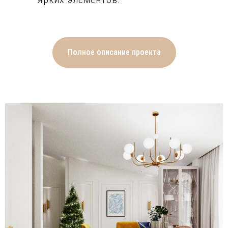
Светлые стены большинства
помещений украшены
неброским геометрическим
Полное описание проекта
декором в тон. На полах
настелен деревянный паркет,
уложенный узором «ёлочка»,
который в прихожей сменяет
немаркая светло-серая плитка.
В ванной комнате с душевой
использовано сочетание трёх
видов плитки – белой с
мраморным рисунком, светло-
голубой и белой с
геометрическим узором на