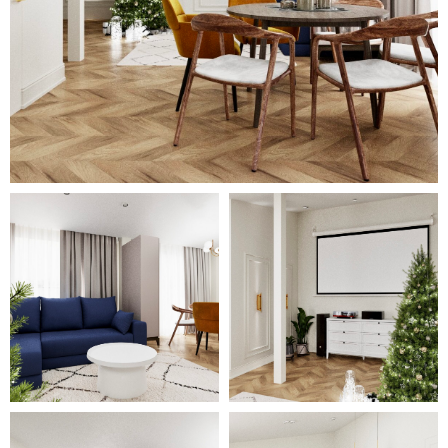
полу. Акцентом во второй
ванной в тёплых бело-
молочных тонах стало красивое
панно.
Светлые тона, гармонично
сочетающиеся оттенки белого,
молочного, серо-голубого
цветов, эффектные люстры и
бра делают дизайн
запоминающимся. В
большинстве комнат
использован яркий цветовой
нюанс. В гостиной это обивка
дивана насыщенно синего