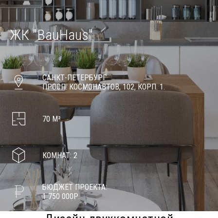
ЖК "BauHaus"
САНКТ-ПЕТЕРБУРГ
ПРОСП. КОСМОНАВТОВ, 102, КОРП. 1.
70 М²
КОМНАТ: 2
БЮДЖЕТ ПРОЕКТА:
1 750 000Р.