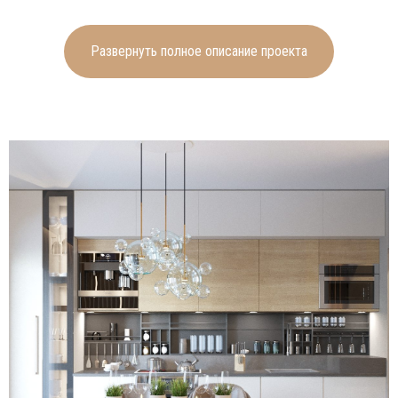
светлые тона. Верхнее освещение
представлено необычной люстрой,
Развернуть полное описание проекта
которая обеспечивает яркий свет и
в то же время создает ощущение
легкости и воздушности. Несмотря
на небольшой объем кухонного
гарнитура в нем удалось компактно
разместить все необходимые
приборы и посуду.
В оформлении спальни сделан
акцент на теплых коричневых тонах,
которые создают комфортную
обстановку и позволяют
расслабиться. Мягкий рассеянный
точечный свет в сочетании с
элементами настенного освещения