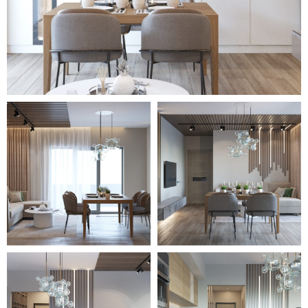
обеспечивает уют. Светло-серые
стены покрыты декоративной
штукатуркой. Обивка кресла и
шторы выполнены в единой
цветовой гамме. Внутренняя
подсветка шкафов в прихожей
позволяет привлечь внимание к
элементам из дерева, которые
удачно сочетаются с напольным
покрытием.