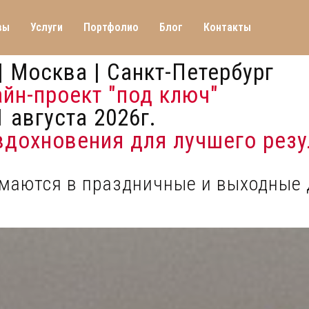
вы
Услуги
Портфолио
Блог
Контакты
| Москва | Санкт-Петербург
айн-проект "под ключ"
 августа 2026г.
 вдохновения для лучшего резу
имаются в праздничные и выходные 