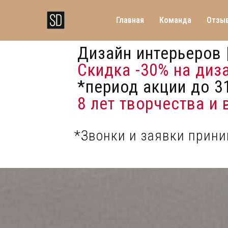
Главная
Команда
Отзы
Дизайн интерьеров 
Скидка -30%
на диз
*период акции до 31
8 лет творчества и
*Звонки и заявки прин