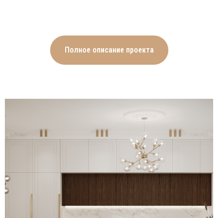
Стены оформлены в лаконичном
бело-молочном оттенке и
украшены неброскими
Полное описание проекта
геометрическими молдингами,
образующими классические узоры
на поверхности. Для покрытия пола
выбран тёмный деревянный паркет,
во входной зоне сменяющийся
белой мраморной плиткой с
контрастным геометрическим
узором. Ванная комната включает
гармонию белой мраморной плитки,
темных деревянных фасадов и
эффектной зелёно-серой каменной
фактуры в душевой зоне. Лоджия
превращена в уголок отдыха,