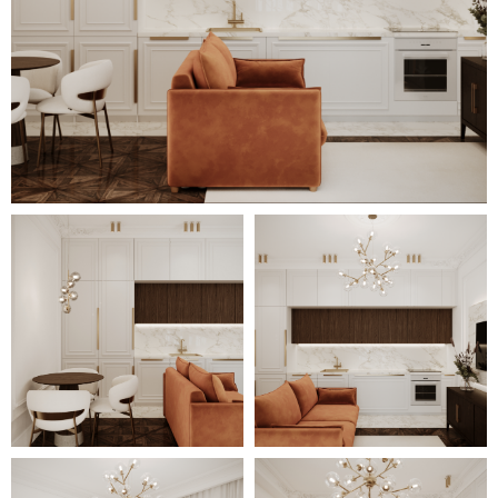
совмещенный с рабочим
кабинетом.
Использование контраста светлых
поверхностей и тёмных
деревянных элементов во всех
помещениях поддерживает общий
тон оформления. Дополнительно он
объединяется золотистыми
металлическими элементами
(фурнитура, осветительные
приборы), чёрными акцентами и
яркой цветной обивкой мебели.
Притягивающим внимание
элементом дизайна выступают
крупные потолочные люстры с
неповторимым, эффектным видом.