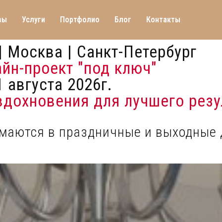
вы
Услуги
Портфолио
Блог
Контакты
| Москва | Санкт-Петербург
айн-проект "под ключ"
 августа 2026г.
 вдохновения для лучшего резу
имаются в праздничные и выходные 