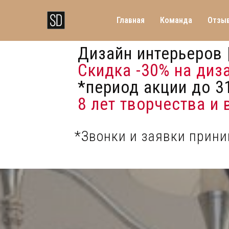
Главная
Команда
Отзы
Дизайн интерьеров 
Скидка -30%
на диз
*период акции до 31
8 лет творчества и
*Звонки и заявки прин