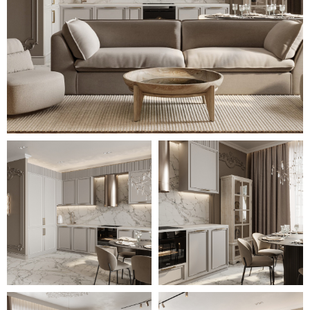
прихожей и кухонной зоне сменяет
белая мраморная плитка. Ванная и
душевая комнаты выполнены в
сочетании красивой плитки с
каменной фактурой в двух оттенках.
В просторной прихожей за дверью
скрытого монтажа прячется
вместительная гардеробная. В
детских комнатах светлую
обстановку разбавляют цветные
зелёные и синие фасады мебели.
Особой деталью стало
использование крупных потолочных
люстр с броским дизайном. Вместе
с общей цветовой гаммой и
изящным декором они объединяют
оформление квартиры, наполняя его