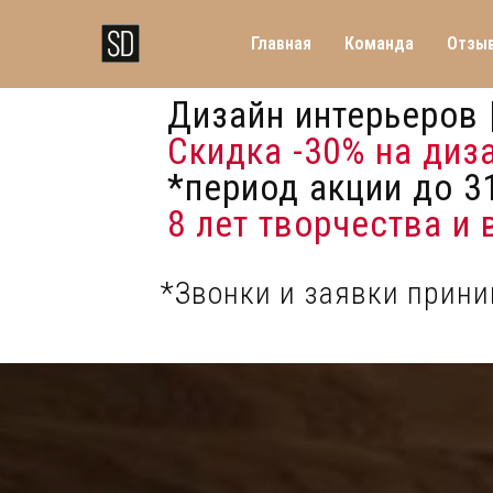
Главная
Команда
Отзы
Дизайн интерьеров 
Скидка -30%
на диз
*период акции до 31
8 лет творчества и
*Звонки и заявки прин