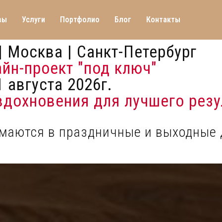
вы
Услуги
Портфолио
Блог
Контакты
| Москва | Санкт-Петербург
айн-проект "под ключ"
 августа 2026г.
 вдохновения для лучшего резу
имаются в праздничные и выходные 