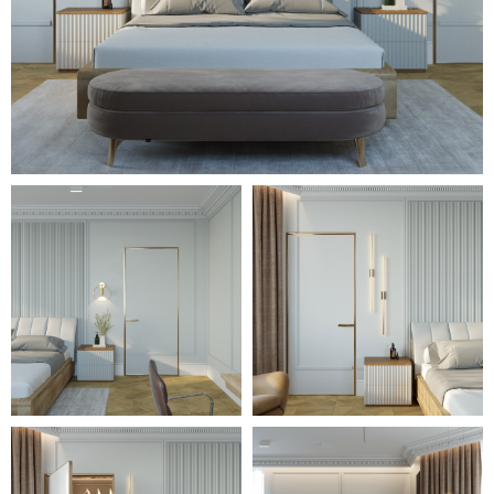
тщательно продуманной
расстановкой мебели
достаточно места для удобства
и комфорта детей разного
возраста. Просторная и светлая
спальня оборудована
отдельной компактной
гардеробной, а также уголком
отдыха с уютными креслами и
журнальным столиком в
алькове с большими окнами.
Множество декоративных
предметов, теплая подсветка и
оригинальные осветительные
приборы, сочетание серо-