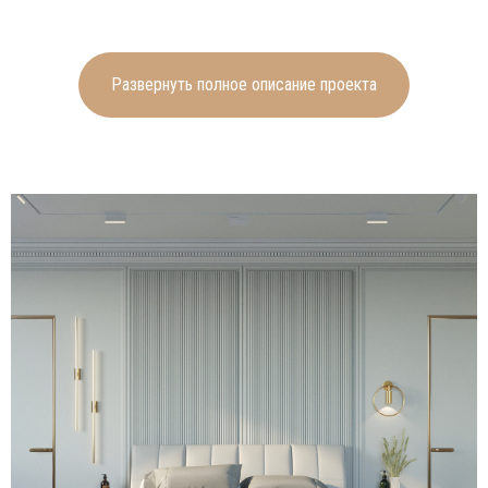
Стены комнат выкрашены в
светло-голубой оттенок,
который разбавляется
Развернуть полное описание проекта
различными декоративными
элементами – фотообоями с
разными рисунками, мягкими
панелями. На полах уложен
светлый деревянный паркет.
Для оформления шикарной
ванной использован
натуральный камень, в
сочетании серо-коричневых и
светлых оттенков.
В детских комнатах с