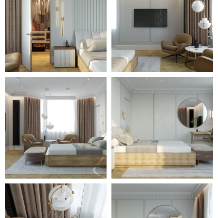
голубых тонов с теплыми
деревянными покрытиями и
элементами делают
оформление в неоклассическом
стиле особо эстетичным и
привлекательным.