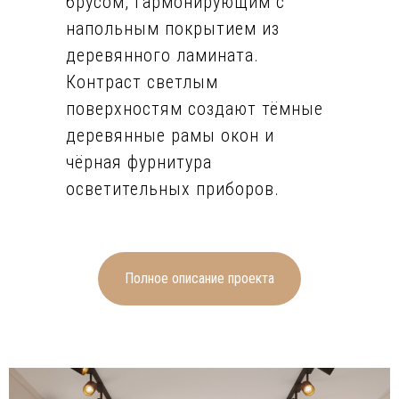
брусом, гармонирующим с
напольным покрытием из
деревянного ламината.
Контраст светлым
поверхностям создают тёмные
деревянные рамы окон и
чёрная фурнитура
осветительных приборов.
Множество элементов из
дерева (фасады мебели,
ступеньки лестницы, плитка в
Полное описание проекта
ванных комнатах и
оригинальный вариант
оформления ТВ-зоны в
спальне) в тёплых светлых и