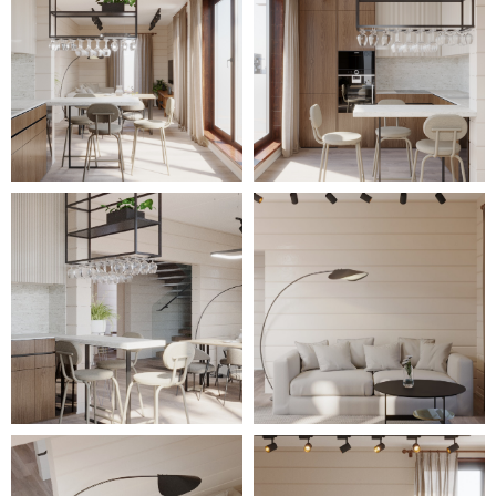
оконные гардины,
декоративные подушечки)
добавляют комфорта и уюта. В
детских комнатах яркая обивка
диванов и кресел-мешков
создаёт привлекающие взгляд
акценты. Зелёные горшечные
растения, расставленные по
разным помещениям дома,
придают нотки скандинавского
стиля.