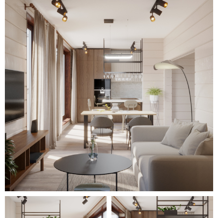
тёмных тонах привносит в
интерьер эстетику и
необычность оформления.
Крупные окна, достаточность
осветительных приборов,
зеркальные поверхности в
гармонии со светлой
атмосферой помещений
привносят в интерьер
визуальный простор, свет и
лёгкую воздушность.
Большое количество текстиля
(обивка мягкой мебели,
напольные ковры, длинные