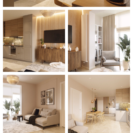
ванной комнате использовано
сочетание бежевой и белой
плиток, а также стеклянные
поверхности для увеличения
пространства.
Детская отличается сочетанием
белых и серых тонов,
продуманностью обстановки,
оригинальным покрытием
стены с рисунками животных и
растений и наличием двух
крупных окон. В уютной
спальне с большой кроватью и
деревянными панелями над