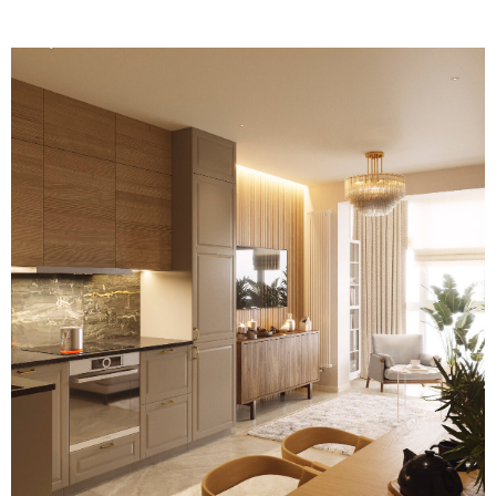
прихожей стала зона для
раздевания с белой напольной
плиткой с контрастным
рисунком и деревянными
рейками с вешалками для
верхней одежды, а также
контрастный для помещения
темный одежный шкаф.
В кухне-гостиной гармонично
сочетаются светлые оттенки и
деревянные элементы –
фасады мебели, кухонный стол.
Уют помещению обеспечивают
живые зеленые растения. В