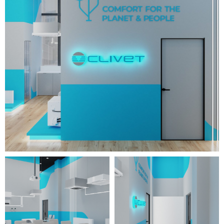
серой офисной мебели с
контрастными чёрными
элементами. Также чёрный
цвет использован на высоких
потолках помещений, каркасах
стеклянных перегородок,
оконных рамах и фурнитуре
осветительных приборов.
Продуманная расстановка
мебели позволяет
использовать офисное
пространство по максимуму,
обеспечивая комфорт работы
специалистов. Выступающие