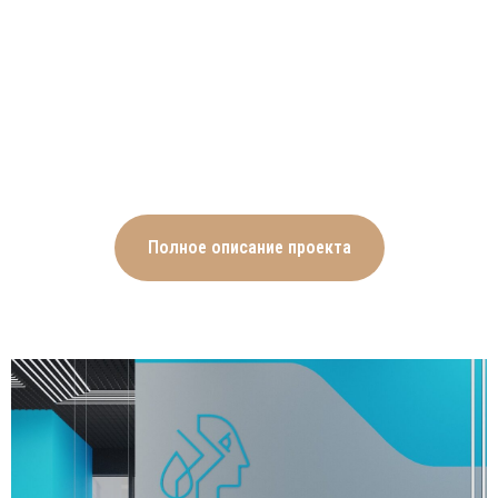
Стены помещений выкрашены в
корпоративные цвета – светло-
серый и неоново-бирюзовый,
Полное описание проекта
повторяющиеся на логотипе
компании, украшающим
входную группу и
переговорную. На полах
настелен деревянный ламинат
тёплого оттенка, нивелирующий
холодность и строгость белой и