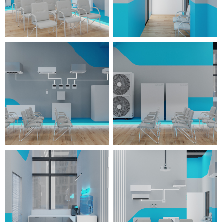
декоративными перегородками
стеллажи несколько изолируют
отдельные рабочие места,
делая их удобными и
индивидуальными.
В едином корпоративном стиле
оформлены все помещения,
начиная с компактной входной
группы с удобными стульями-
креслами для посетителей и
заканчивая просторным
конференц-залом с большим
экраном под проектор. Большое
количество подсветки и