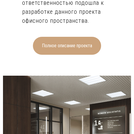
ответственностью подошла к
разработке данного проекта
офисного пространства.
Серые и светло-бежевые стены
во всех помещениях
гармонично сочетаются друг с
Полное описание проекта
другом. Здесь можно заметить
несколько акцентных деталей,
которые удачно выделяются на
фоне однотонных стен. Это и
отделка с перфорацией в зоне
ресепшна, и панели под дерево
богатого шоколадного оттенка,
и большое количество
светодиодных линий, и декор