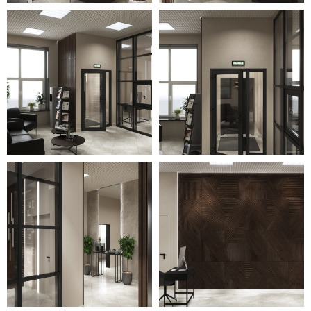
использованы предметы
светлого и тёмного оттенка для
создания акцента в той или
иной зоне. Особого внимания
заслуживает стильная и
большая стойка ресепшна.
Современное и лаконичное
освещение, подсветка, бра
наполняют все зоны
достаточным количеством
света. Подвесной декор в виде
птиц, большое количество
горшечных растений и зелени
освежают и дополняют всю