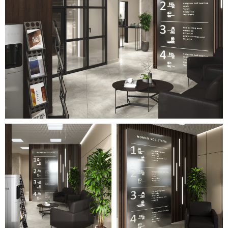
плиткой, и стеклянная
перегородка с контрастной
чёрной рамой, а также
имитация бетона с помощью
декоративной штукатурки.
В качестве напольного
покрытия использован светло-
серый керамогранит, более
тёмная плитка в санузле и
материал под натуральное
дерево в переговорной
комнате.
В качестве меблировки